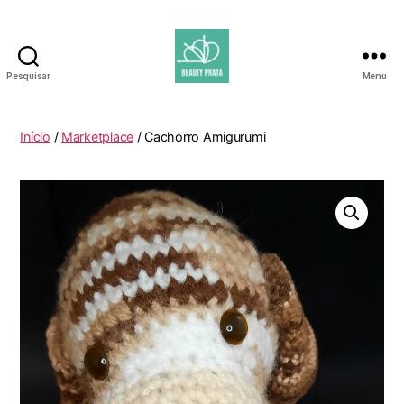
Pesquisar
Menu
Beauty
Prata
Início
/
Marketplace
/ Cachorro Amigurumi