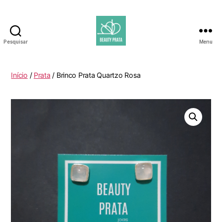
Pesquisar
Menu
Beauty
Prata
Início
/
Prata
/ Brinco Prata Quartzo Rosa