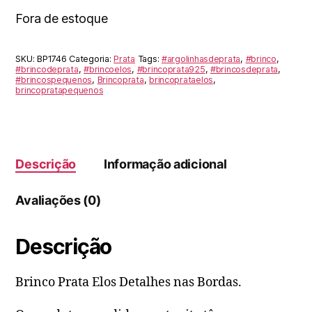
Fora de estoque
SKU:
BP1746
Categoria:
Prata
Tags:
#argolinhasdeprata
,
#brinco
,
#brincodeprata
,
#brincoelos
,
#brincoprata925
,
#brincosdeprata
,
#brincospequenos
,
Brincoprata
,
brincoprataelos
,
brincopratapequenos
Descrição
Informação adicional
Avaliações (0)
Descrição
Brinco Prata Elos Detalhes nas Bordas.