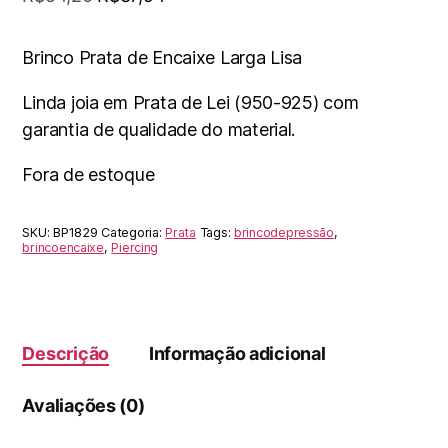
preço
preço
original
atual
Brinco Prata de Encaixe Larga Lisa
era:
é:
Linda joia em Prata de Lei (950-925) com
R$54,20.
R$37,94.
garantia de qualidade do material.
Fora de estoque
SKU:
BP1829
Categoria:
Prata
Tags:
brincodepressão
,
brincoencaixe
,
Piercing
Descrição
Informação adicional
Avaliações (0)