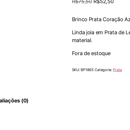
O
O
R$
75,50
R$
52,50
preço
preço
original
atual
Brinco Prata Coração Az
era:
é:
Linda joia em Prata de 
R$75,50.
R$52,5
material.
Fora de estoque
SKU:
BP1865
Categoria:
Prata
aliações (0)