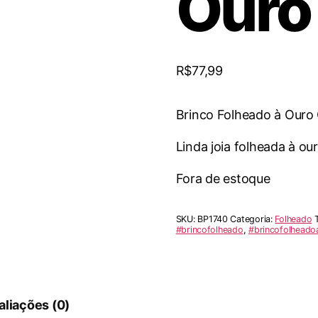
Ouro 
R$
77,99
Brinco Folheado à Ouro 
Linda joia folheada à ou
Fora de estoque
SKU:
BP1740
Categoria:
Folheado
#brincofolheado
,
#brincofolheado
aliações (0)