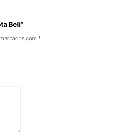
ta Beli”
o marcados com
*