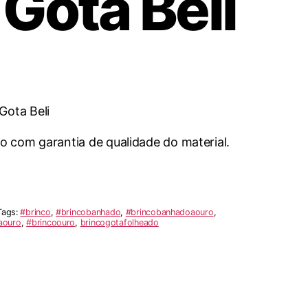
Gota Beli
Gota Beli
ro com garantia de qualidade do material.
Tags:
#brinco
,
#brincobanhado
,
#brincobanhadoaouro
,
aouro
,
#brincoouro
,
brincogotafolheado