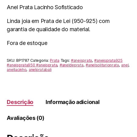
Anel Prata Lacinho Sofisticado
Linda joia em Prata de Lei (950-925) com
garantia de qualidade do material.
Fora de estoque
SKU:
BP1787
Categoria:
Prata
Tags:
#aneisprata
,
#aneisprata925
#aneisprata950 #aneisprata
,
#aneldeprata
,
#anelsolitarioprata
,
anel
,
anellacinho
,
anelpratabali
Descrição
Informação adicional
Avaliações (0)