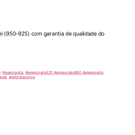
Lei (950-925) com garantia de qualidade do
s:
#aneisprata
,
#aneisprata925 #aneisprata950 #aneisprata
,
anel
,
anelpratacoroa