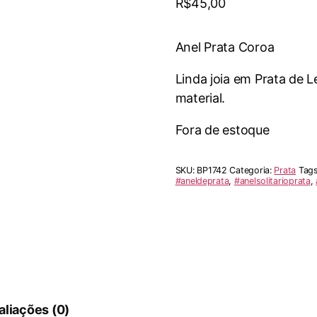
R$
45,00
Anel Prata Coroa
Linda joia em Prata de 
material.
Fora de estoque
SKU:
BP1742
Categoria:
Prata
Tag
#aneldeprata
,
#anelsolitarioprata
,
aliações (0)