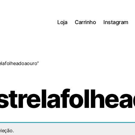
Loja
Carrinho
Instagram
elafolheadoaouro”
strelafolhe
leção.