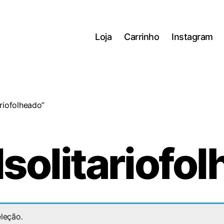
Loja
Carrinho
Instagram
riofolheado”
solitariofo
leção.