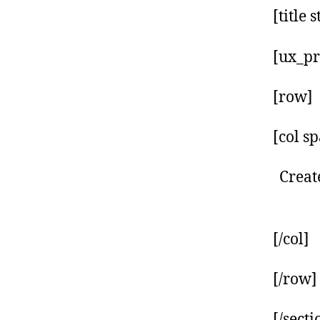
[title
[ux_pr
[row]
[col s
Creat
[/col]
[/row]
[/secti