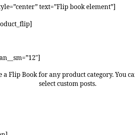
 style=”center” text=”Flip book element”]
oduct_flip]
pan__sm=”12″]
e a Flip Book for any product category. You ca
select custom posts.
on]