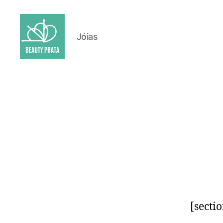
Jóias
Beauty
Prata
[secti